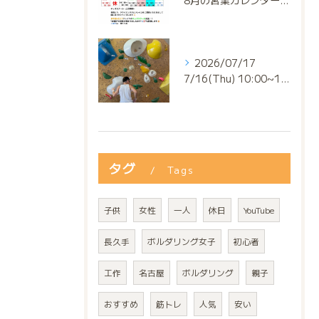
8月の営業カレンダー📅でっっっす‼️
2026/07/17
7/16(Thu) 10:00~13:00
タグ
Tags
子供
女性
一人
休日
YouTube
長久手
ボルダリング女子
初心者
工作
名古屋
ボルダリング
親子
おすすめ
筋トレ
人気
安い