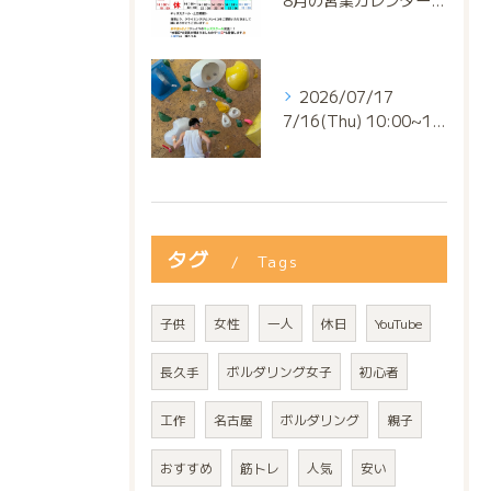
8月の営業カレンダー📅でっっっす‼️
2026/07/17
7/16(Thu) 10:00~13:00
タグ
Tags
子供
女性
一人
休日
YouTube
長久手
ボルダリング女子
初心者
工作
名古屋
ボルダリング
親子
おすすめ
筋トレ
人気
安い