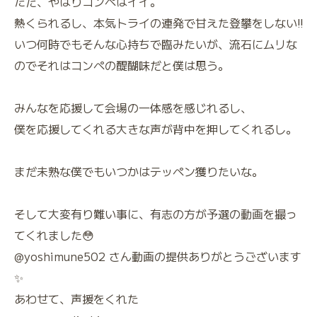
ただ、やはりコンペはイイ。
熱くられるし、本気トライの連発で甘えた登攀をしない‼︎
いつ何時でもそんな心持ちで臨みたいが、流石にムリな
のでそれはコンペの醍醐味だと僕は思う。
みんなを応援して会場の一体感を感じれるし、
僕を応援してくれる大きな声が背中を押してくれるし。
まだ未熟な僕でもいつかはテッペン獲りたいな。
そして大変有り難い事に、有志の方が予選の動画を撮っ
てくれました😳
@yoshimune502 さん動画の提供ありがとうございます
✨
あわせて、声援をくれた