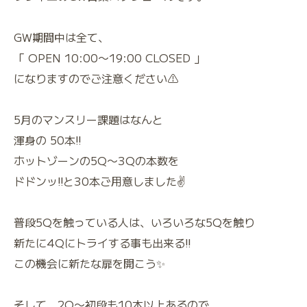
GW期間中は全て、
「 OPEN 10:00〜19:00 CLOSED 」
になりますのでご注意ください⚠️
5月のマンスリー課題はなんと
渾身の 50本‼️
ホットゾーンの5Q〜3Qの本数を
ドドンッ‼️と30本ご用意しました✌️
普段5Qを触っている人は、いろいろな5Qを触り
新たに4Qにトライする事も出来る‼️
この機会に新たな扉を開こう✨
そして、2Q〜初段も10本以上あるので、