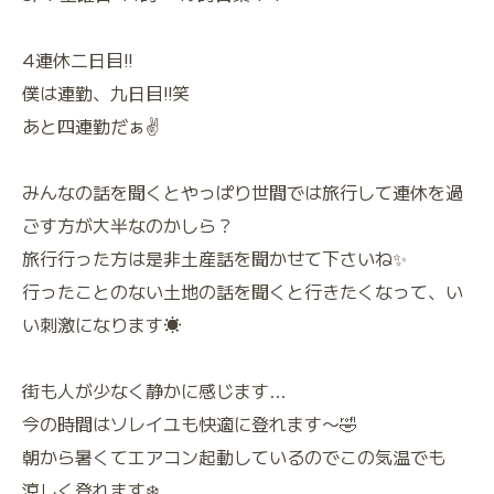
4連休二日目‼️
僕は連勤、九日目‼️笑
あと四連勤だぁ✌️
みんなの話を聞くとやっぱり世間では旅行して連休を過
ごす方が大半なのかしら？
旅行行った方は是非土産話を聞かせて下さいね✨
行ったことのない土地の話を聞くと行きたくなって、い
い刺激になります☀️
街も人が少なく静かに感じます…
今の時間はソレイユも快適に登れます〜🤣
朝から暑くてエアコン起動しているのでこの気温でも
涼しく登れます❄️