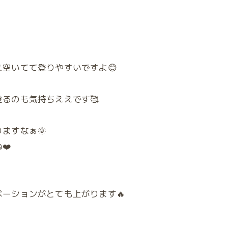
空いてて登りやすいですよ😊
るのも気持ちええです🥰
ますなぁ🌞
❤️
ーションがとても上がります🔥