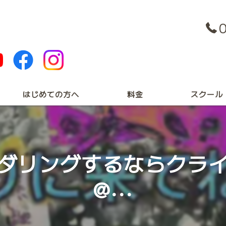
はじめての方へ
料金
スクール
プライベート
キッズスクー
ダリングするならクラ
@...