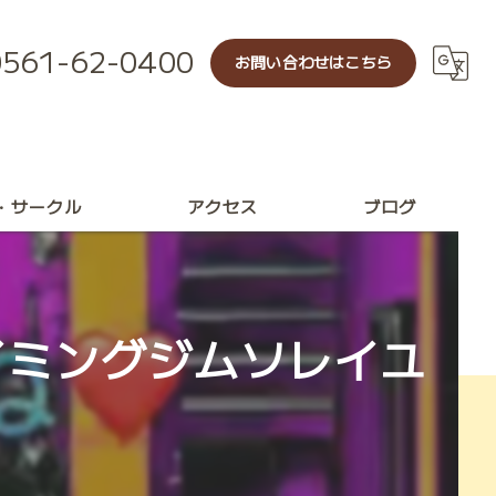
0561-62-0400
お問い合わせはこちら
・サークル
アクセス
ブログ
レッスン
ル
イミングジムソレイユ