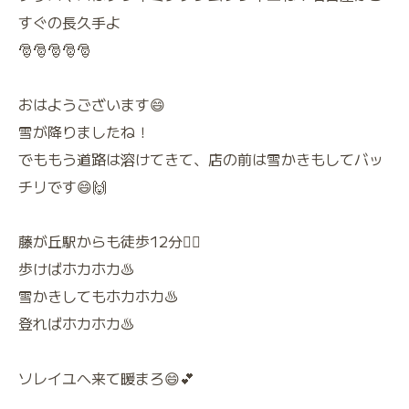
すぐの長久手よ
🎅🎅🎅🎅🎅
おはようございます😄
雪が降りましたね！
でももう道路は溶けてきて、店の前は雪かきもしてバッ
チリです😄🙌
藤が丘駅からも徒歩12分🚶‍♀️
歩けばホカホカ♨️
雪かきしてもホカホカ♨️
登ればホカホカ♨️
ソレイユへ来て暖まろ😄💕