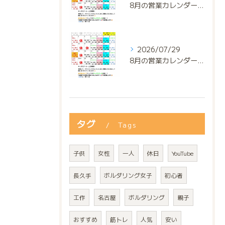
8月の営業カレンダー📅でっっっす‼️
2026/07/29
8月の営業カレンダー📅でっっっす‼️
タグ
Tags
子供
女性
一人
休日
YouTube
長久手
ボルダリング女子
初心者
工作
名古屋
ボルダリング
親子
おすすめ
筋トレ
人気
安い