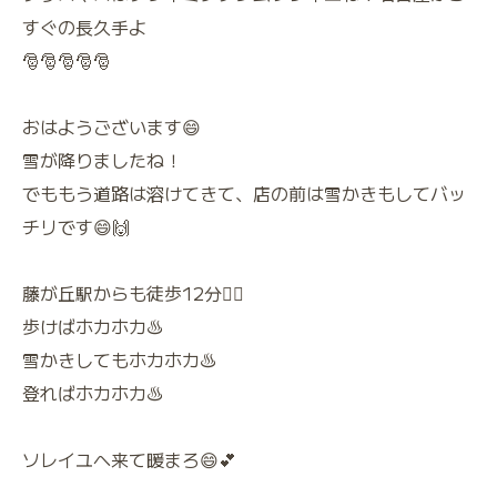
すぐの長久手よ
🎅🎅🎅🎅🎅
おはようございます😄
雪が降りましたね！
でももう道路は溶けてきて、店の前は雪かきもしてバッ
チリです😄🙌
藤が丘駅からも徒歩12分🚶‍♀️
歩けばホカホカ♨️
雪かきしてもホカホカ♨️
登ればホカホカ♨️
ソレイユへ来て暖まろ😄💕