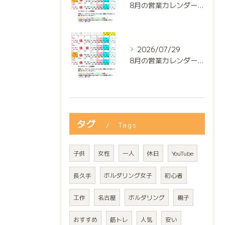
8月の営業カレンダー📅でっっっす‼️
2026/07/29
8月の営業カレンダー📅でっっっす‼️
タグ
Tags
子供
女性
一人
休日
YouTube
長久手
ボルダリング女子
初心者
工作
名古屋
ボルダリング
親子
おすすめ
筋トレ
人気
安い